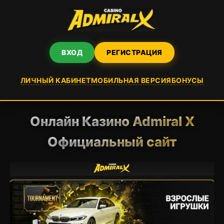
ВХОД
РЕГИСТРАЦИЯ
ЛИЧНЫЙ КАБИНЕТ
МОБИЛЬНАЯ ВЕРСИЯ
БОНУСЫ
Онлайн Казино Admiral X
Официальный сайт