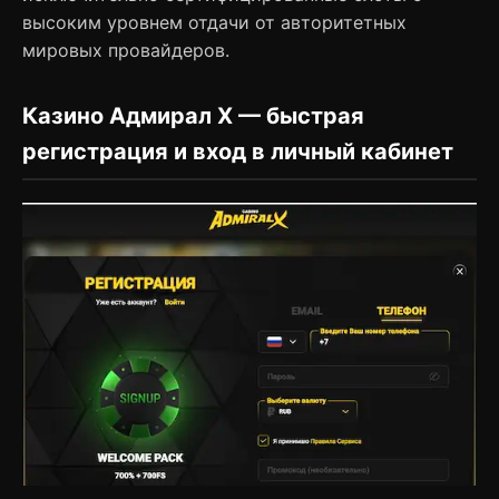
высоким уровнем отдачи от авторитетных
мировых провайдеров.
Казино Адмирал Х — быстрая
регистрация и вход в личный кабинет