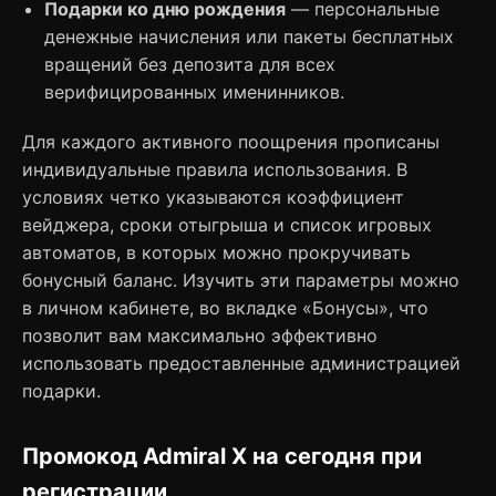
Подарки ко дню рождения
— персональные
денежные начисления или пакеты бесплатных
вращений без депозита для всех
верифицированных именинников.
Для каждого активного поощрения прописаны
индивидуальные правила использования. В
условиях четко указываются коэффициент
вейджера, сроки отыгрыша и список игровых
автоматов, в которых можно прокручивать
бонусный баланс. Изучить эти параметры можно
в личном кабинете, во вкладке «Бонусы», что
позволит вам максимально эффективно
использовать предоставленные администрацией
подарки.
Промокод Admiral X на сегодня при
регистрации