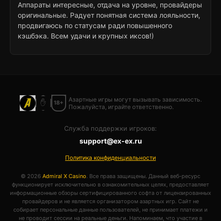
Аппараты интересные, отдача на уровне, провайдеры
оригинальные. Радует понятная система лояльности,
продвигаюсь по статусам ради повышенного
кэшбэка. Всем удачи и крупных иксов!)
Азартные игры могут вызывать зависимость.
✋
18+
Пожалуйста, играйте ответственно.
Служба поддержки игроков:
support@ex-ex.ru
Политика конфиденциальности
© 2026
Admiral X Casino
. Все права защищены. Данный веб-ресурс
функционирует исключительно в ознакомительных целях, предоставляет
информационные обзоры сертифицированного софта от лицензированных
провайдеров и не является организатором азартных игр. Сайт не
собирает персональные данные пользователей, не принимает платежи и
не проводит сессии на реальные деньги. Напоминаем, что участие в