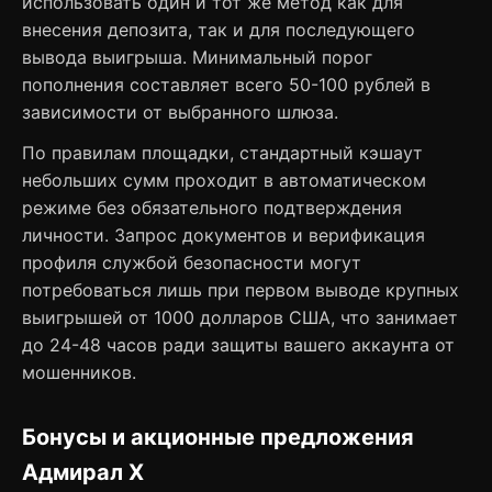
использовать один и тот же метод как для
внесения депозита, так и для последующего
вывода выигрыша. Минимальный порог
пополнения составляет всего 50-100 рублей в
зависимости от выбранного шлюза.
По правилам площадки, стандартный кэшаут
небольших сумм проходит в автоматическом
режиме без обязательного подтверждения
личности. Запрос документов и верификация
профиля службой безопасности могут
потребоваться лишь при первом выводе крупных
выигрышей от 1000 долларов США, что занимает
до 24-48 часов ради защиты вашего аккаунта от
мошенников.
Бонусы и акционные предложения
Адмирал Х