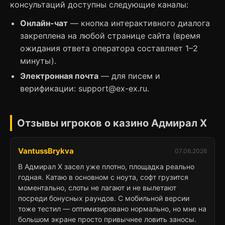
консультаций доступны следующие каналы:
Онлайн-чат
— кнопка интерактивного диалога
закреплена на любой странице сайта (время
ожидания ответа оператора составляет 1–2
минуты).
Электронная почта
— для писем и
верификации:
support@ex-ex.ru
.
Отзывы игроков о казино Адмирал Х
VantussBrykva
07.06.2026
В Адмирал Х засел уже плотно, площадка реально
годная. Катаю в основном с ноута, софт грузится
моментально, слоты не лагают и не вылетают
посреди бонусных раундов. С мобильной версии
тоже тестил — оптимизировано нормально, но мне на
большом экране просто привычнее ловить заносы.