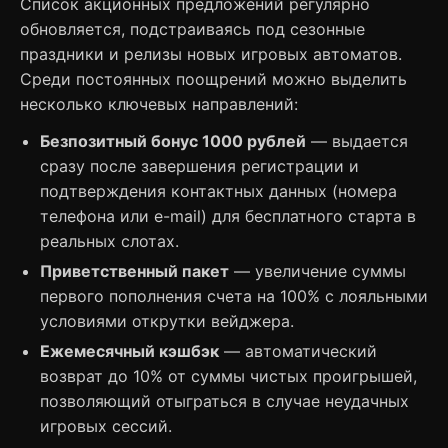
Список акционных предложений регулярно
обновляется, подстраиваясь под сезонные
праздники и релизы новых игровых автоматов.
Среди постоянных поощрений можно выделить
несколько ключевых направлений:
Безпозитный бонус 1000 рублей
— выдается
сразу после завершения регистрации и
подтверждения контактных данных (номера
телефона или e-mail) для бесплатного старта в
реальных слотах.
Приветственный пакет
— увеличение суммы
первого пополнения счета на 100% с лояльными
условиями открутки вейджера.
Ежемесячный кэшбэк
— автоматический
возврат до 10% от суммы чистых проигрышей,
позволяющий отыграться в случае неудачных
игровых сессий.