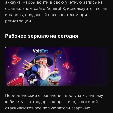
аккаунт. Чтобы войти в свою учетную запись на
официальном сайте Admiral X, используется логин
и пароль, созданный пользователем при
регистрации.
Рабочее зеркало на сегодня
Периодические ограничения доступа к личному
кабинету — стандартная практика, с которой
сталкиваются все пользователи азартных