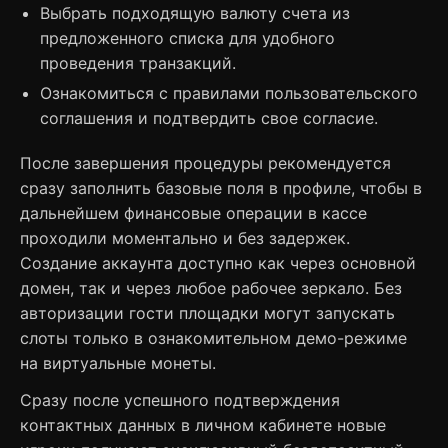
Выбрать подходящую валюту счета из
предложенного списка для удобного
проведения транзакций.
Ознакомиться с правилами пользовательского
соглашения и подтвердить свое согласие.
После завершения процедуры рекомендуется
сразу заполнить базовые поля в профиле, чтобы в
дальнейшем финансовые операции в кассе
проходили моментально и без задержек.
Создание аккаунта доступно как через основной
домен, так и через любое рабочее зеркало. Без
авторизации гости площадки могут запускать
слоты только в ознакомительном демо-режиме
на виртуальные монеты.
Сразу после успешного подтверждения
контактных данных в личном кабинете новые