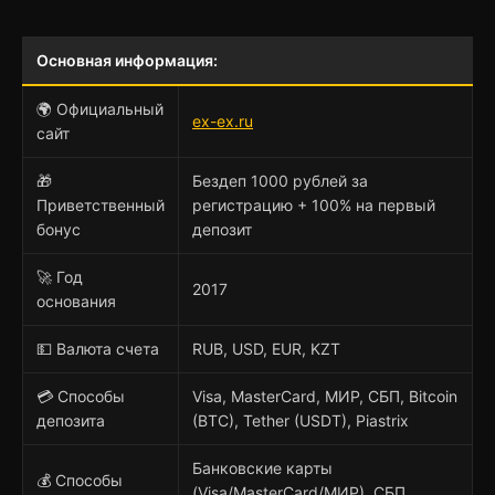
Основная информация:
🌍 Официальный
ex-ex.ru
сайт
🎁
Бездеп 1000 рублей за
Приветственный
регистрацию + 100% на первый
бонус
депозит
🚀 Год
2017
основания
💵 Валюта счета
RUB, USD, EUR, KZT
💳 Способы
Visa, MasterCard, МИР, СБП, Bitcoin
депозита
(BTC), Tether (USDT), Piastrix
Банковские карты
💰 Способы
(Visa/MasterCard/МИР), СБП,