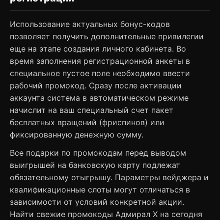
Использование актуальных бонус-кодов
позволяет получить дополнительные привилегии
еще на этапе создания личного кабинета. Во
время заполнения регистрационной анкеты в
специальное пустое поле необходимо ввести
рабочий промокод. Сразу после активации
аккаунта система в автоматическом режиме
начислит на ваш специальный счет пакет
бесплатных вращений (фриспинов) или
фиксированную денежную сумму.
Все подарки по промокодам перед выводом
выигрышей на банковскую карту подлежат
обязательному отыгрышу. Параметры вейджера и
квалификационные слоты могут отличаться в
зависимости от условий конкретной акции.
Найти свежие промокоды Адмирал Х на сегодня